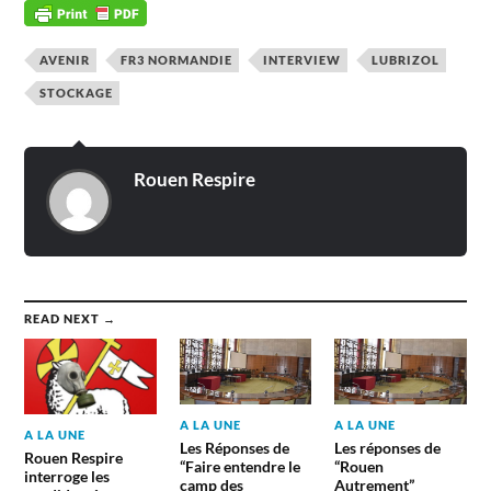
AVENIR
FR3 NORMANDIE
INTERVIEW
LUBRIZOL
STOCKAGE
Rouen Respire
READ NEXT →
A LA UNE
A LA UNE
A LA UNE
Les Réponses de
Les réponses de
Rouen Respire
“Faire entendre le
“Rouen
interroge les
camp des
Autrement”