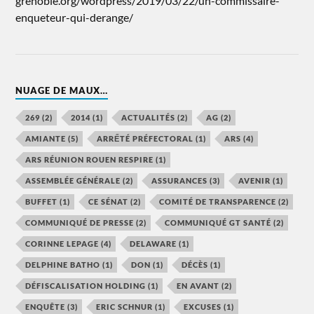
grenoble.org/wordpress/2019/03/22/un-commissaire-
enqueteur-qui-derange/
NUAGE DE MAUX…
269
(2)
2014
(1)
ACTUALITÉS
(2)
AG
(2)
AMIANTE
(5)
ARRẾTÉ PRÉFECTORAL
(1)
ARS
(4)
ARS RÉUNION ROUEN RESPIRE
(1)
ASSEMBLÉE GÉNÉRALE
(2)
ASSURANCES
(3)
AVENIR
(1)
BUFFET
(1)
CE SÉNAT
(2)
COMITÉ DE TRANSPARENCE
(2)
COMMUNIQUÉ DE PRESSE
(2)
COMMUNIQUÉ GT SANTÉ
(2)
CORINNE LEPAGE
(4)
DELAWARE
(1)
DELPHINE BATHO
(1)
DON
(1)
DÉCÈS
(1)
DÉFISCALISATION HOLDING
(1)
EN AVANT
(2)
ENQUÊTE
(3)
ERIC SCHNUR
(1)
EXCUSES
(1)