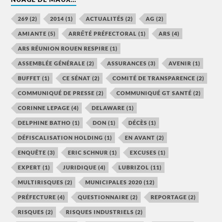
269
(2)
2014
(1)
ACTUALITÉS
(2)
AG
(2)
AMIANTE
(5)
ARRẾTÉ PRÉFECTORAL
(1)
ARS
(4)
ARS RÉUNION ROUEN RESPIRE
(1)
ASSEMBLÉE GÉNÉRALE
(2)
ASSURANCES
(3)
AVENIR
(1)
BUFFET
(1)
CE SÉNAT
(2)
COMITÉ DE TRANSPARENCE
(2)
COMMUNIQUÉ DE PRESSE
(2)
COMMUNIQUÉ GT SANTÉ
(2)
CORINNE LEPAGE
(4)
DELAWARE
(1)
DELPHINE BATHO
(1)
DON
(1)
DÉCÈS
(1)
DÉFISCALISATION HOLDING
(1)
EN AVANT
(2)
ENQUÊTE
(3)
ERIC SCHNUR
(1)
EXCUSES
(1)
EXPERT
(1)
JURIDIQUE
(4)
LUBRIZOL
(11)
MULTIRISQUES
(2)
MUNICIPALES 2020
(12)
PRÉFECTURE
(4)
QUESTIONNAIRE
(2)
REPORTAGE
(2)
RISQUES
(2)
RISQUES INDUSTRIELS
(2)