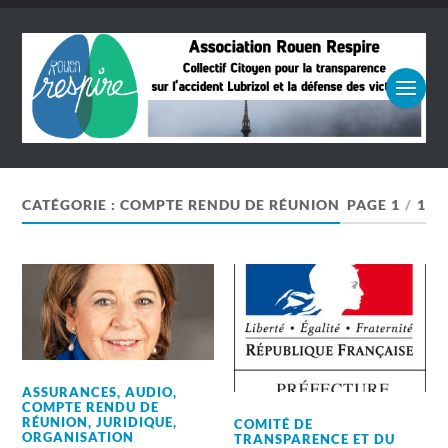
CATÉGORIE :
COMPTE RENDU DE RÉUNION
PAGE 1
/
1
ASSURANCES
,
AUDIO
,
COMPTE RENDU DE
RÉUNION
,
JURIDIQUE
,
COMITÉ DE
ORGANISATION
TRANSPARENCE ET DU