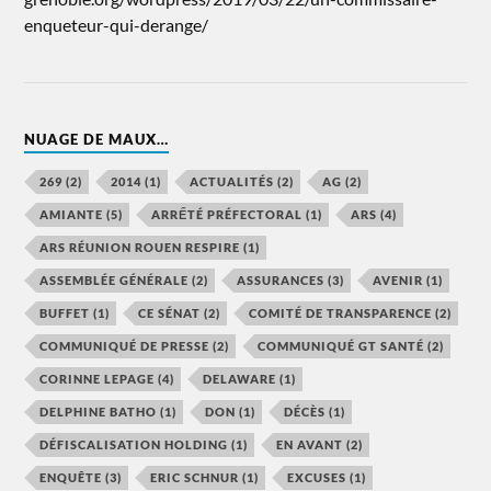
enqueteur-qui-derange/
NUAGE DE MAUX…
269
(2)
2014
(1)
ACTUALITÉS
(2)
AG
(2)
AMIANTE
(5)
ARRẾTÉ PRÉFECTORAL
(1)
ARS
(4)
ARS RÉUNION ROUEN RESPIRE
(1)
ASSEMBLÉE GÉNÉRALE
(2)
ASSURANCES
(3)
AVENIR
(1)
BUFFET
(1)
CE SÉNAT
(2)
COMITÉ DE TRANSPARENCE
(2)
COMMUNIQUÉ DE PRESSE
(2)
COMMUNIQUÉ GT SANTÉ
(2)
CORINNE LEPAGE
(4)
DELAWARE
(1)
DELPHINE BATHO
(1)
DON
(1)
DÉCÈS
(1)
DÉFISCALISATION HOLDING
(1)
EN AVANT
(2)
ENQUÊTE
(3)
ERIC SCHNUR
(1)
EXCUSES
(1)