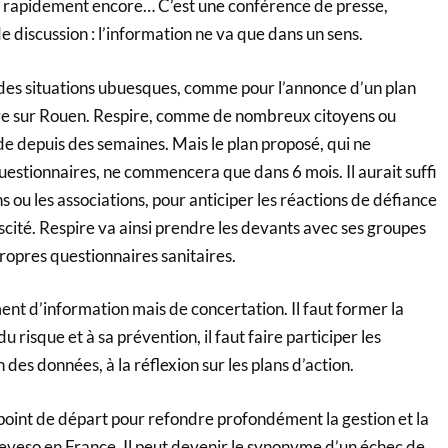
s rapidement encore… C’est une conférence de presse,
de discussion : l’information ne va que dans un sens.
des situations ubuesques, comme pour l’annonce d’un plan
ire sur Rouen. Respire, comme de nombreux citoyens ou
e depuis des semaines. Mais le plan proposé, qui ne
uestionnaires, ne commencera que dans 6 mois. Il aurait suffi
s ou les associations, pour anticiper les réactions de défiance
cité. Respire va ainsi prendre les devants avec ses groupes
propres questionnaires sanitaires.
ment d’information mais de concertation. Il faut former la
u risque et à sa prévention, il faut faire participer les
 des données, à la réflexion sur les plans d’action.
 point de départ pour refondre profondément la gestion et la
Seveso en France. Il peut devenir le synonyme d’un échec de