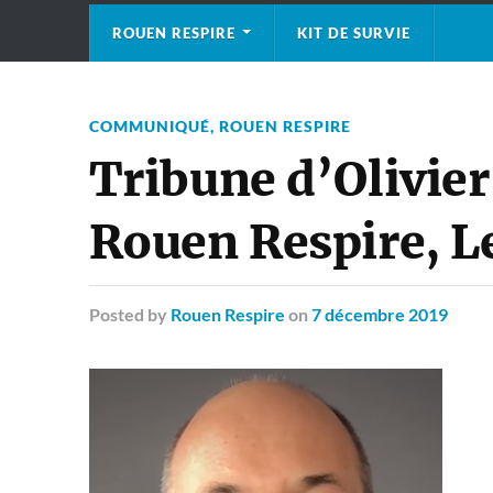
ROUEN RESPIRE
KIT DE SURVIE
COMMUNIQUÉ
,
ROUEN RESPIRE
Tribune d’Olivier
Rouen Respire, 
Posted
by
Rouen Respire
on
7 décembre 2019