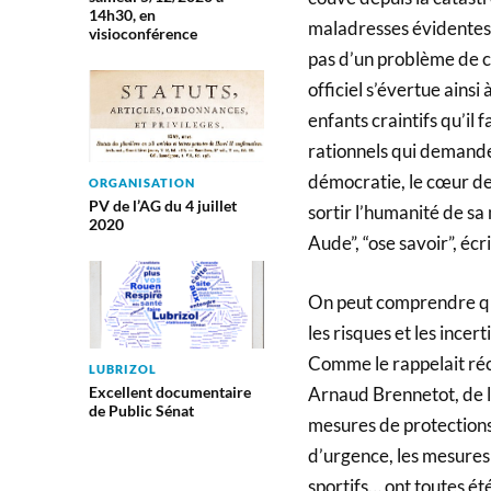
14h30, en
maladresses évidentes d
visioconférence
pas d’un problème de c
officiel s’évertue ainsi
enfants craintifs qu’il
rationnels qui demande l
démocratie, le cœur des
ORGANISATION
PV de l’AG du 4 juillet
sortir l’humanité de sa
2020
Aude”, “ose savoir”, écr
On peut comprendre que
les risques et les ince
Comme le rappelait ré
LUBRIZOL
Arnaud Brennetot, de l’
Excellent documentaire
de Public Sénat
mesures de protections
d’urgence, les mesures 
sportifs… ont toutes é