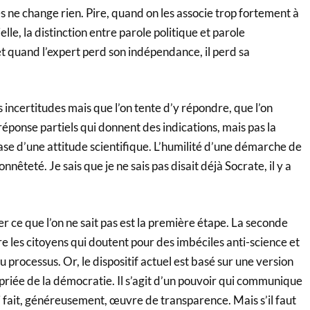
es ne change rien. Pire, quand on les associe trop fortement à
lle, la distinction entre parole politique et parole
 et quand l’expert perd son indépendance, il perd sa
s incertitudes mais que l’on tente d’y répondre, que l’on
éponse partiels qui donnent des indications, mais pas la
base d’une attitude scientifique. L’humilité d’une démarche de
nnêteté. Je sais que je ne sais pas disait déjà Socrate, il y a
r ce que l’on ne sait pas est la première étape. La seconde
e les citoyens qui doutent pour des imbéciles anti-science et
au processus. Or, le dispositif actuel est basé sur une version
iée de la démocratie. Il s’agit d’un pouvoir qui communique
i fait, généreusement, œuvre de transparence. Mais s’il faut