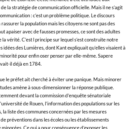
e la stratégie de communication officielle. Mais il ne s’agit
ommunication : c’est un problème politique. Le discours
 à rassurer la population mais les citoyens ne sont pas des
 faut apaiser avec de fausses promesses, ce sont des adultes
a vérité. C’est l principe sur lequel s’est construite notre
 idées des Lumières, dont Kant expliquait qu’elles visaient à
 minorité pour enfin oser penser par elle-même. Sapere
ivait-il déjà en 1784.
 le préfet ait cherché à éviter une panique. Mais minorer
rtitudes amène à sous-dimensionner la réponse publique.
cemment devant la commission d’enquête sénatoriale
université de Rouen, l’information des populations sur les
, la liste des communes concernées par les mesures
de préventions dans les écoles ou les établissements
té minorées. Ce qui a pour conséquence d’exposer les