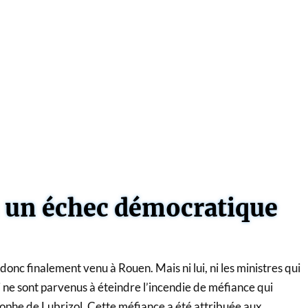
: un échec démocratique
nc finalement venu à Rouen. Mais ni lui, ni les ministres qui
i ne sont parvenus à éteindre l’incendie de méfiance qui
rophe de Lubrizol. Cette méfiance a été attribuée aux