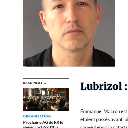
Lubrizol 
READ NEXT →
Emmanuel Macron est do
ORGANISATION
étaient passés avant lu
Prochaine AG de RR le
couve depuis la catast
samedi 5/12/2020 à