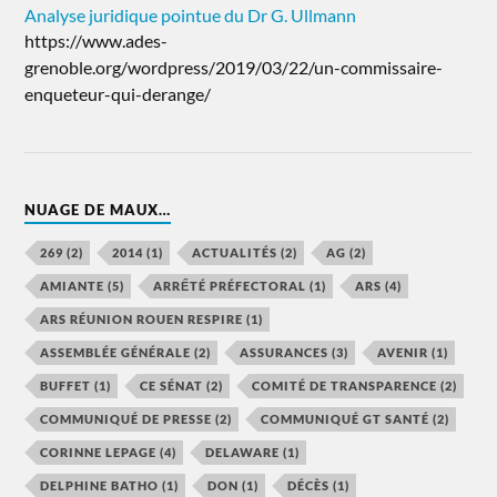
Analyse juridique pointue du Dr G. Ullmann
https://www.ades-
grenoble.org/wordpress/2019/03/22/un-commissaire-
enqueteur-qui-derange/
NUAGE DE MAUX…
269
(2)
2014
(1)
ACTUALITÉS
(2)
AG
(2)
AMIANTE
(5)
ARRẾTÉ PRÉFECTORAL
(1)
ARS
(4)
ARS RÉUNION ROUEN RESPIRE
(1)
ASSEMBLÉE GÉNÉRALE
(2)
ASSURANCES
(3)
AVENIR
(1)
BUFFET
(1)
CE SÉNAT
(2)
COMITÉ DE TRANSPARENCE
(2)
COMMUNIQUÉ DE PRESSE
(2)
COMMUNIQUÉ GT SANTÉ
(2)
CORINNE LEPAGE
(4)
DELAWARE
(1)
DELPHINE BATHO
(1)
DON
(1)
DÉCÈS
(1)