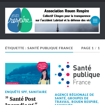
ÉTIQUETTE :
SANTÉ PUBLIQUE FRANCE
PAGE 1
/
1
ENQUÊTE SPF
,
SANITAIRE
AGENCE RÉGIONALE DE
” Santé Post
SANTÉ
,
GROUPES DE
TRAVAIL
,
ROUEN RESPIRE
,