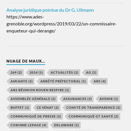
Analyse juridique pointue du Dr G. Ullmann
https://www.ades-
grenoble.org/wordpress/2019/03/22/un-commissaire-
enqueteur-qui-derange/
NUAGE DE MAUX…
269
(2)
2014
(1)
ACTUALITÉS
(2)
AG
(2)
AMIANTE
(5)
ARRẾTÉ PRÉFECTORAL
(1)
ARS
(4)
ARS RÉUNION ROUEN RESPIRE
(1)
ASSEMBLÉE GÉNÉRALE
(2)
ASSURANCES
(3)
AVENIR
(1)
BUFFET
(1)
CE SÉNAT
(2)
COMITÉ DE TRANSPARENCE
(2)
COMMUNIQUÉ DE PRESSE
(2)
COMMUNIQUÉ GT SANTÉ
(2)
CORINNE LEPAGE
(4)
DELAWARE
(1)