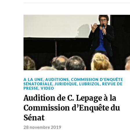
A LA UNE
,
AUDITIONS
,
COMMISSION D'ENQUÊTE
SÉNATORIALE
,
JURIDIQUE
,
LUBRIZOL
,
REVUE DE
PRESSE
,
VIDEO
Audition de C. Lepage à la
Commission d’Enquête du
Sénat
28 novembre 2019