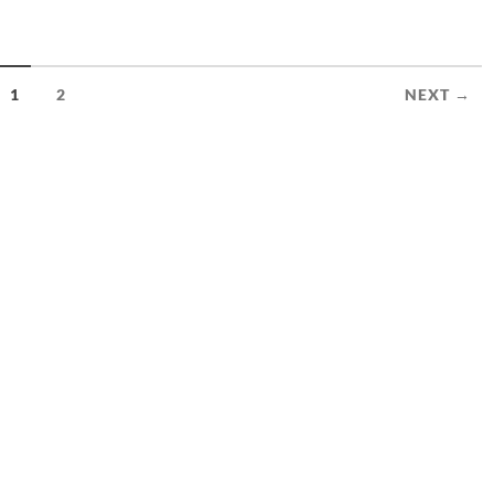
1
2
NEXT →