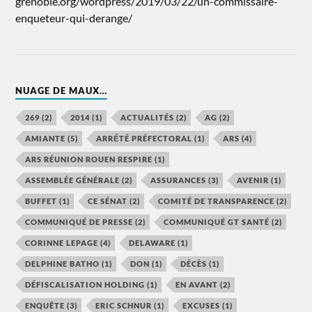
grenoble.org/wordpress/2019/03/22/un-commissaire-
enqueteur-qui-derange/
NUAGE DE MAUX…
269
(2)
2014
(1)
ACTUALITÉS
(2)
AG
(2)
AMIANTE
(5)
ARRẾTÉ PRÉFECTORAL
(1)
ARS
(4)
ARS RÉUNION ROUEN RESPIRE
(1)
ASSEMBLÉE GÉNÉRALE
(2)
ASSURANCES
(3)
AVENIR
(1)
BUFFET
(1)
CE SÉNAT
(2)
COMITÉ DE TRANSPARENCE
(2)
COMMUNIQUÉ DE PRESSE
(2)
COMMUNIQUÉ GT SANTÉ
(2)
CORINNE LEPAGE
(4)
DELAWARE
(1)
DELPHINE BATHO
(1)
DON
(1)
DÉCÈS
(1)
DÉFISCALISATION HOLDING
(1)
EN AVANT
(2)
ENQUÊTE
(3)
ERIC SCHNUR
(1)
EXCUSES
(1)