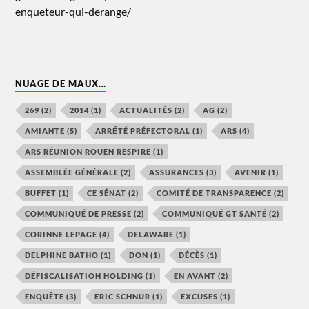
enqueteur-qui-derange/
NUAGE DE MAUX…
269
(2)
2014
(1)
ACTUALITÉS
(2)
AG
(2)
AMIANTE
(5)
ARRẾTÉ PRÉFECTORAL
(1)
ARS
(4)
ARS RÉUNION ROUEN RESPIRE
(1)
ASSEMBLÉE GÉNÉRALE
(2)
ASSURANCES
(3)
AVENIR
(1)
BUFFET
(1)
CE SÉNAT
(2)
COMITÉ DE TRANSPARENCE
(2)
COMMUNIQUÉ DE PRESSE
(2)
COMMUNIQUÉ GT SANTÉ
(2)
CORINNE LEPAGE
(4)
DELAWARE
(1)
DELPHINE BATHO
(1)
DON
(1)
DÉCÈS
(1)
DÉFISCALISATION HOLDING
(1)
EN AVANT
(2)
ENQUÊTE
(3)
ERIC SCHNUR
(1)
EXCUSES
(1)