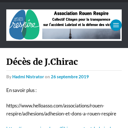
Décès de J.Chirac
by
Hadmi Nistrator
on
26 septembre 2019
En savoir plus :
https://www.helloasso.com/associations/rouen-
respire/adhesions/adhesion-et-dons-a-rouen-respire