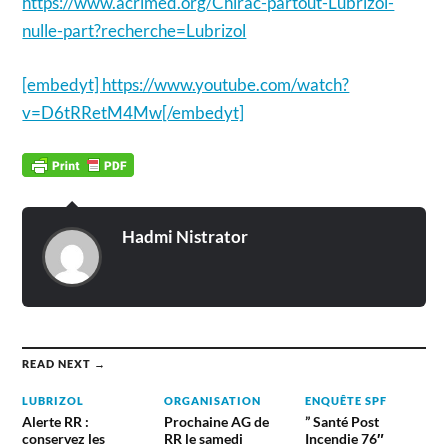
https://www.acrimed.org/Chirac-partout-Lubrizol-
nulle-part?recherche=Lubrizol
[embedyt] https://www.youtube.com/watch?
v=D6tRRetM4Mw[/embedyt]
Hadmi Nistrator
READ NEXT →
LUBRIZOL
ORGANISATION
ENQUÊTE SPF
Alerte RR :
Prochaine AG de
” Santé Post
conservez les
RR le samedi
Incendie 76″