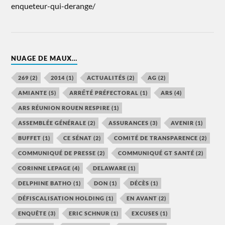
enqueteur-qui-derange/
NUAGE DE MAUX…
269
(2)
2014
(1)
ACTUALITÉS
(2)
AG
(2)
AMIANTE
(5)
ARRẾTÉ PRÉFECTORAL
(1)
ARS
(4)
ARS RÉUNION ROUEN RESPIRE
(1)
ASSEMBLÉE GÉNÉRALE
(2)
ASSURANCES
(3)
AVENIR
(1)
BUFFET
(1)
CE SÉNAT
(2)
COMITÉ DE TRANSPARENCE
(2)
COMMUNIQUÉ DE PRESSE
(2)
COMMUNIQUÉ GT SANTÉ
(2)
CORINNE LEPAGE
(4)
DELAWARE
(1)
DELPHINE BATHO
(1)
DON
(1)
DÉCÈS
(1)
DÉFISCALISATION HOLDING
(1)
EN AVANT
(2)
ENQUÊTE
(3)
ERIC SCHNUR
(1)
EXCUSES
(1)