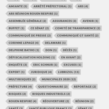
AMIANTE
(5)
ARRẾTÉ PRÉFECTORAL
(1)
ARS
(4)
ARS RÉUNION ROUEN RESPIRE
(1)
ASSEMBLÉE GÉNÉRALE
(2)
ASSURANCES
(3)
AVENIR
(1)
BUFFET
(1)
CE SÉNAT
(2)
COMITÉ DE TRANSPARENCE
(2)
COMMUNIQUÉ DE PRESSE
(2)
COMMUNIQUÉ GT SANTÉ
(2)
CORINNE LEPAGE
(4)
DELAWARE
(1)
DELPHINE BATHO
(1)
DON
(1)
DÉCÈS
(1)
DÉFISCALISATION HOLDING
(1)
EN AVANT
(2)
ENQUÊTE
(3)
ERIC SCHNUR
(1)
EXCUSES
(1)
EXPERT
(1)
JURIDIQUE
(4)
LUBRIZOL
(11)
MULTIRISQUES
(2)
MUNICIPALES 2020
(12)
PRÉFECTURE
(4)
QUESTIONNAIRE
(2)
REPORTAGE
(2)
RISQUES
(2)
RISQUES INDUSTRIELS
(2)
ROUEN RESPIRE
(4)
RÉOUVERTURE
(2)
RÉUNION
(2)
SANTÉ
(3)
SANTÉ PUBLIQUE FRANCE
(2)
SÉNAT
(2)