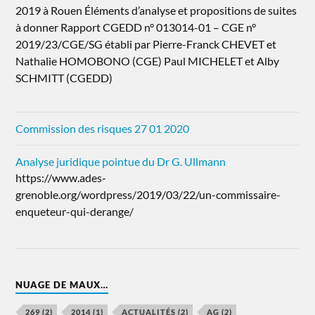
2019 à Rouen Éléments d’analyse et propositions de suites
à donner Rapport CGEDD n° 013014-01 – CGE n°
2019/23/CGE/SG établi par Pierre-Franck CHEVET et
Nathalie HOMOBONO (CGE) Paul MICHELET et Alby
SCHMITT (CGEDD)
Commission des risques 27 01 2020
Analyse juridique pointue du Dr G. Ullmann
https://www.ades-
grenoble.org/wordpress/2019/03/22/un-commissaire-
enqueteur-qui-derange/
NUAGE DE MAUX…
269
(2)
2014
(1)
ACTUALITÉS
(2)
AG
(2)