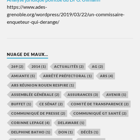
https://www.ades-
grenoble.org/wordpress/2019/03/22/un-commissaire-
enqueteur-qui-derange/
NUAGE DE MAUX…
269
(2)
2014
(1)
ACTUALITÉS
(2)
AG
(2)
AMIANTE
(5)
ARRẾTÉ PRÉFECTORAL
(1)
ARS
(4)
ARS RÉUNION ROUEN RESPIRE
(1)
ASSEMBLÉE GÉNÉRALE
(2)
ASSURANCES
(3)
AVENIR
(1)
BUFFET
(1)
CE SÉNAT
(2)
COMITÉ DE TRANSPARENCE
(2)
COMMUNIQUÉ DE PRESSE
(2)
COMMUNIQUÉ GT SANTÉ
(2)
CORINNE LEPAGE
(4)
DELAWARE
(1)
DELPHINE BATHO
(1)
DON
(1)
DÉCÈS
(1)