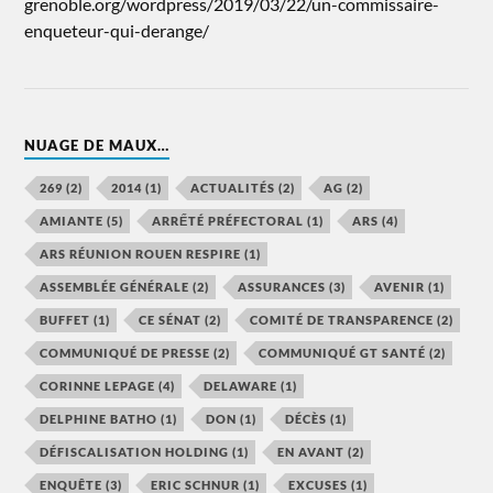
grenoble.org/wordpress/2019/03/22/un-commissaire-
enqueteur-qui-derange/
NUAGE DE MAUX…
269
(2)
2014
(1)
ACTUALITÉS
(2)
AG
(2)
AMIANTE
(5)
ARRẾTÉ PRÉFECTORAL
(1)
ARS
(4)
ARS RÉUNION ROUEN RESPIRE
(1)
ASSEMBLÉE GÉNÉRALE
(2)
ASSURANCES
(3)
AVENIR
(1)
BUFFET
(1)
CE SÉNAT
(2)
COMITÉ DE TRANSPARENCE
(2)
COMMUNIQUÉ DE PRESSE
(2)
COMMUNIQUÉ GT SANTÉ
(2)
CORINNE LEPAGE
(4)
DELAWARE
(1)
DELPHINE BATHO
(1)
DON
(1)
DÉCÈS
(1)
DÉFISCALISATION HOLDING
(1)
EN AVANT
(2)
ENQUÊTE
(3)
ERIC SCHNUR
(1)
EXCUSES
(1)