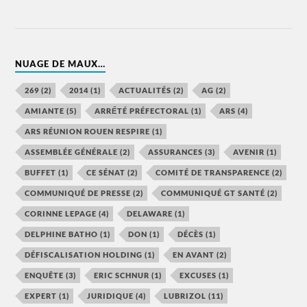
NUAGE DE MAUX…
269
(2)
2014
(1)
ACTUALITÉS
(2)
AG
(2)
AMIANTE
(5)
ARRẾTÉ PRÉFECTORAL
(1)
ARS
(4)
ARS RÉUNION ROUEN RESPIRE
(1)
ASSEMBLÉE GÉNÉRALE
(2)
ASSURANCES
(3)
AVENIR
(1)
BUFFET
(1)
CE SÉNAT
(2)
COMITÉ DE TRANSPARENCE
(2)
COMMUNIQUÉ DE PRESSE
(2)
COMMUNIQUÉ GT SANTÉ
(2)
CORINNE LEPAGE
(4)
DELAWARE
(1)
DELPHINE BATHO
(1)
DON
(1)
DÉCÈS
(1)
DÉFISCALISATION HOLDING
(1)
EN AVANT
(2)
ENQUÊTE
(3)
ERIC SCHNUR
(1)
EXCUSES
(1)
EXPERT
(1)
JURIDIQUE
(4)
LUBRIZOL
(11)